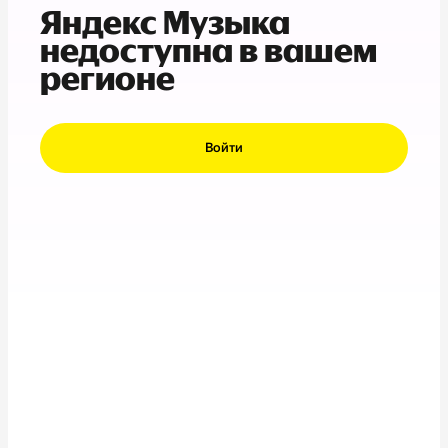
Яндекс Музыка
недоступна в вашем
регионе
Войти