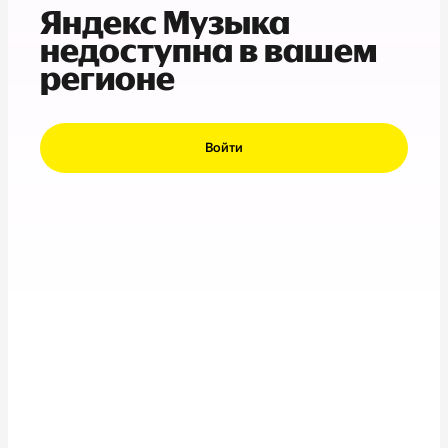
Яндекс Музыка
недоступна в вашем
регионе
Войти