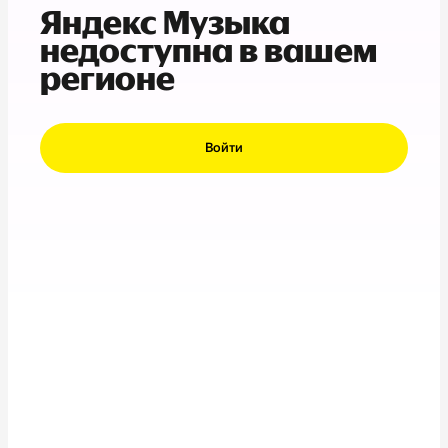
Яндекс Музыка
недоступна в вашем
регионе
Войти