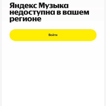
Яндекс Музыка
недоступна в вашем
регионе
Войти