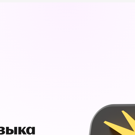
узыка