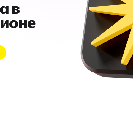
а в
гионе