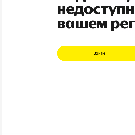
недоступн
вашем ре
Войти