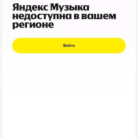
Яндекс Музыка
недоступна в вашем
регионе
Войти