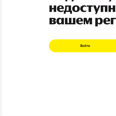
недоступн
вашем ре
Войти