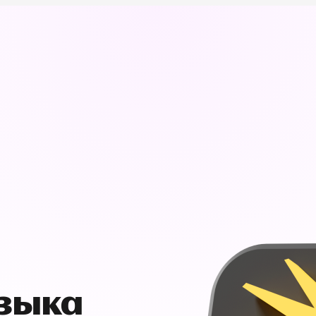
узыка