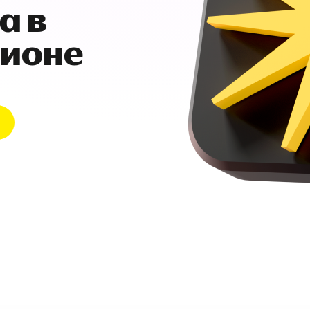
а в
гионе