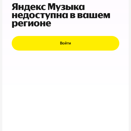
Яндекс Музыка
недоступна в вашем
регионе
Войти