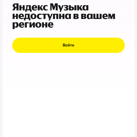
Яндекс Музыка
недоступна в вашем
регионе
Войти