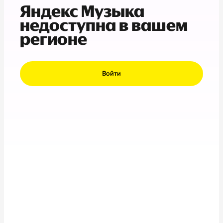
Яндекс Музыка
недоступна в вашем
регионе
Войти