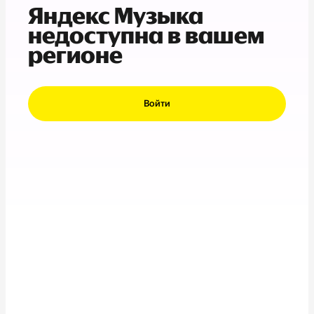
Яндекс Музыка
недоступна в вашем
регионе
Войти