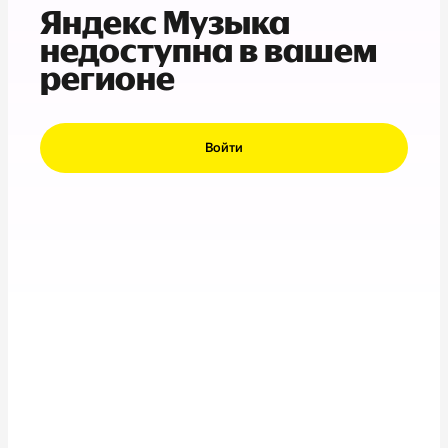
Яндекс Музыка
недоступна в вашем
регионе
Войти