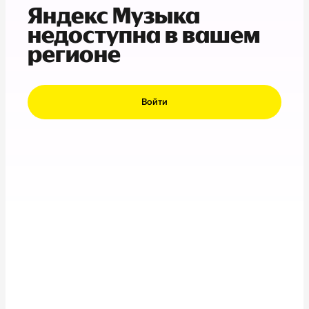
Яндекс Музыка
недоступна в вашем
регионе
Войти