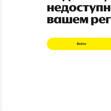
недоступн
вашем ре
Войти