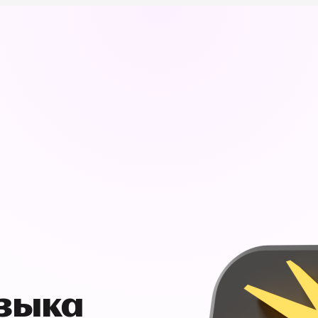
узыка