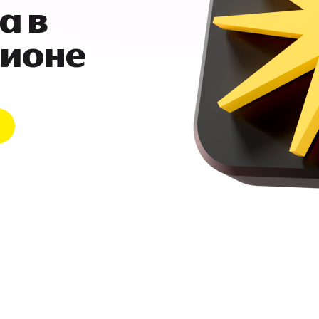
а в
гионе