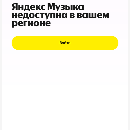
Яндекс Музыка
недоступна в вашем
регионе
Войти