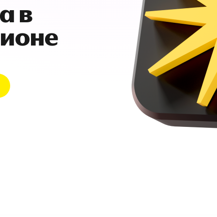
а в
гионе