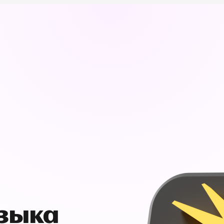
узыка