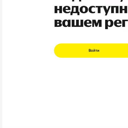
недоступн
вашем ре
Войти