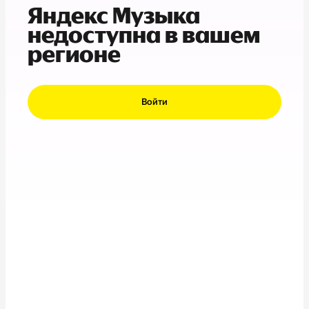
Яндекс Музыка
недоступна в вашем
регионе
Войти