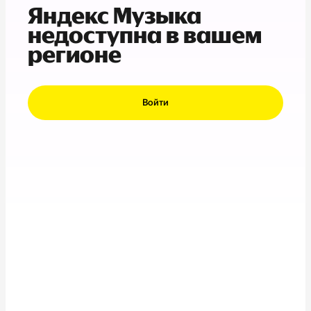
Яндекс Музыка
недоступна в вашем
регионе
Войти