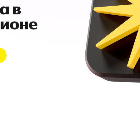
а в
гионе