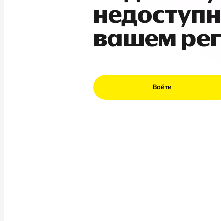
недоступн
вашем ре
Войти