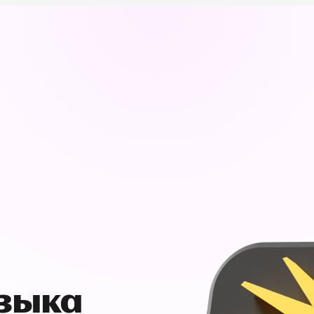
узыка