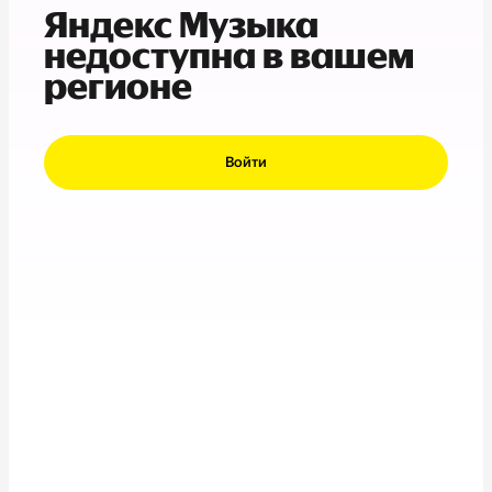
Яндекс Музыка
недоступна в вашем
регионе
Войти