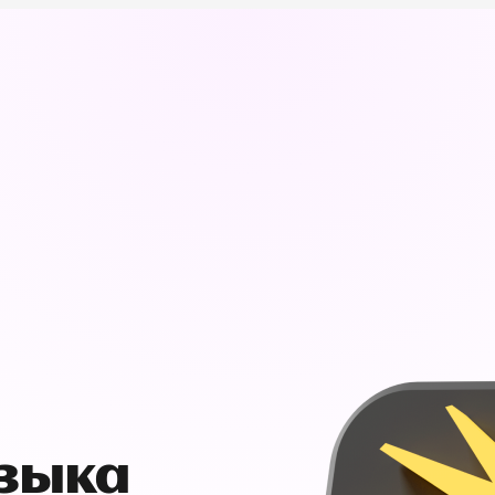
узыка