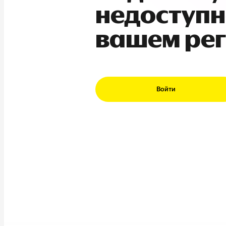
недоступн
вашем ре
Войти