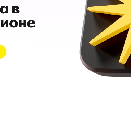
а в
гионе