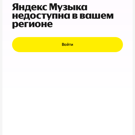
Яндекс Музыка
недоступна в вашем
регионе
Войти