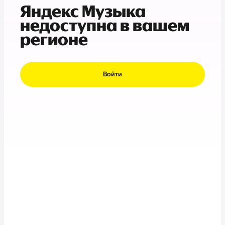
Яндекс Музыка
недоступна в вашем
регионе
Войти