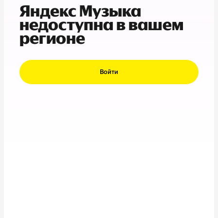
Яндекс Музыка
недоступна в вашем
регионе
Войти