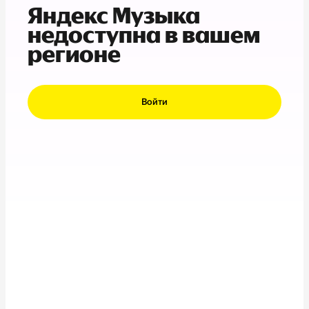
Яндекс Музыка
недоступна в вашем
регионе
Войти