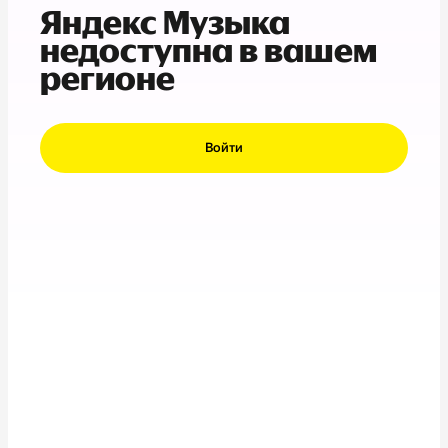
Яндекс Музыка
недоступна в вашем
регионе
Войти