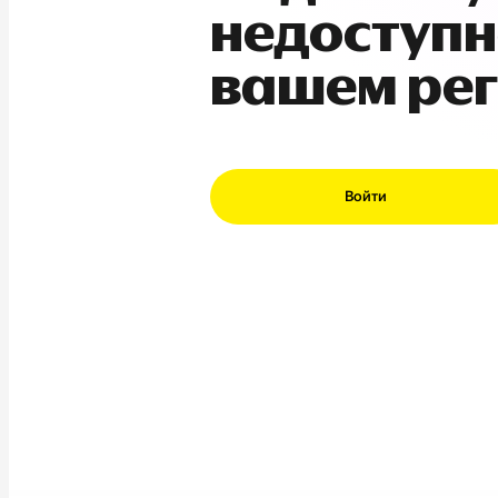
недоступн
вашем ре
Войти