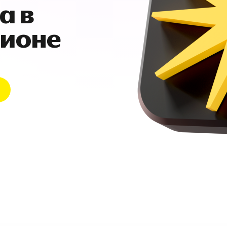
а в
гионе