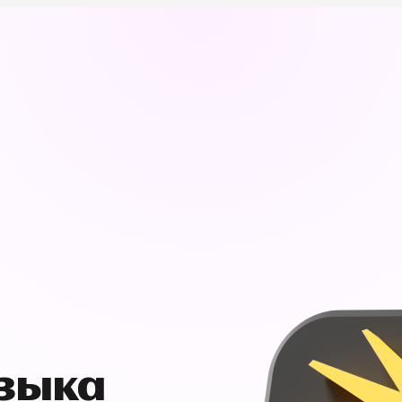
узыка