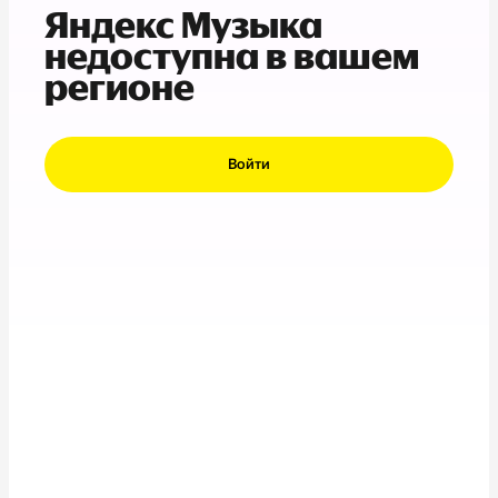
Яндекс Музыка
недоступна в вашем
регионе
Войти