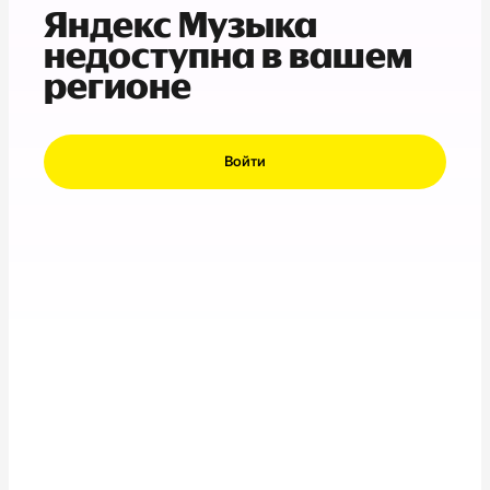
Яндекс Музыка
недоступна в вашем
регионе
Войти