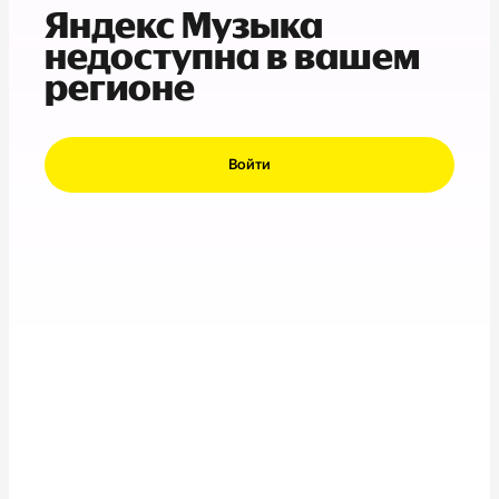
Яндекс Музыка
недоступна в вашем
регионе
Войти