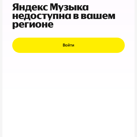
Яндекс Музыка
недоступна в вашем
регионе
Войти