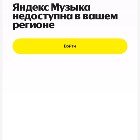
Яндекс Музыка
недоступна в вашем
регионе
Войти