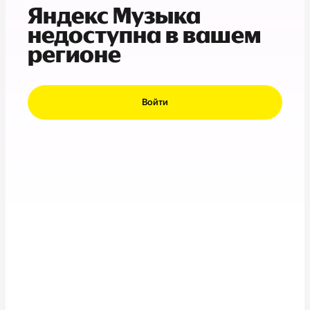
Яндекс Музыка
недоступна в вашем
регионе
Войти