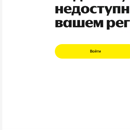
недоступн
вашем ре
Войти