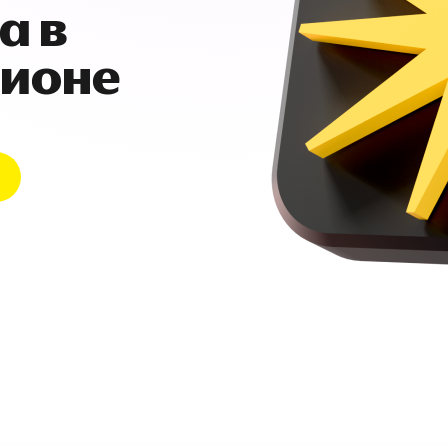
а в
гионе