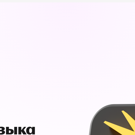
узыка