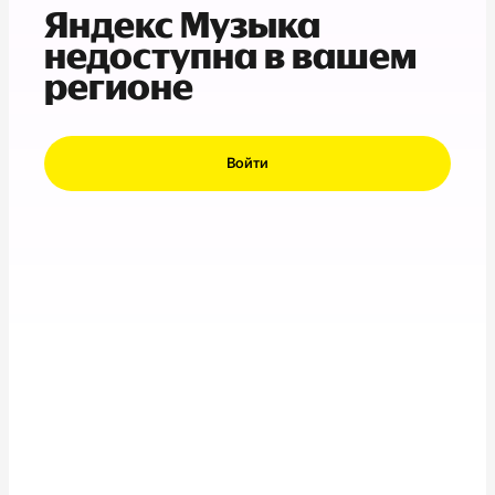
Яндекс Музыка
недоступна в вашем
регионе
Войти