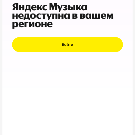
Яндекс Музыка
недоступна в вашем
регионе
Войти