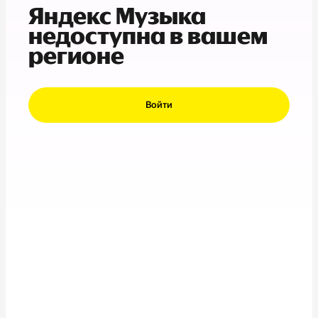
Яндекс Музыка
недоступна в вашем
регионе
Войти