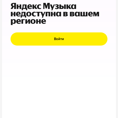
Яндекс Музыка
недоступна в вашем
регионе
Войти