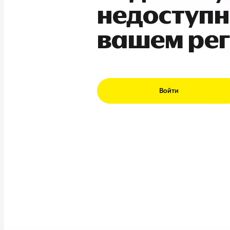
недоступн
вашем ре
Войти