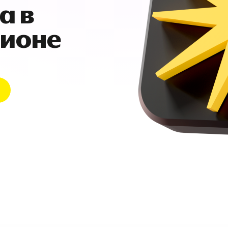
а в
гионе