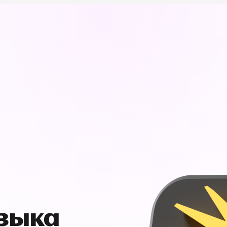
узыка