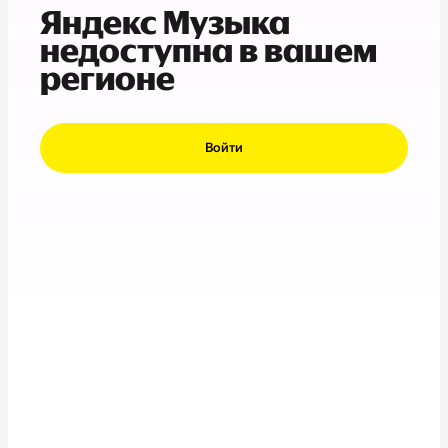
Яндекс Музыка
недоступна в вашем
регионе
Войти