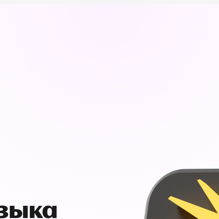
узыка