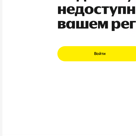
недоступн
вашем ре
Войти