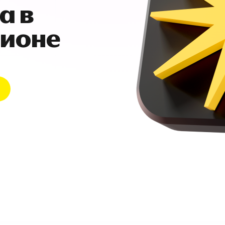
а в
гионе