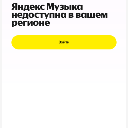
Яндекс Музыка
недоступна в вашем
регионе
Войти