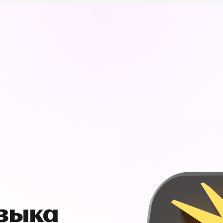
узыка