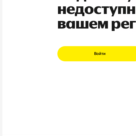
недоступн
вашем ре
Войти