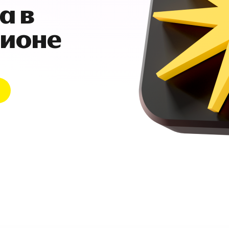
а в
гионе