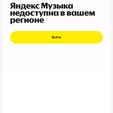
Яндекс Музыка
недоступна в вашем
регионе
Войти