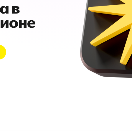
а в
гионе