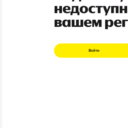
недоступн
вашем ре
Войти