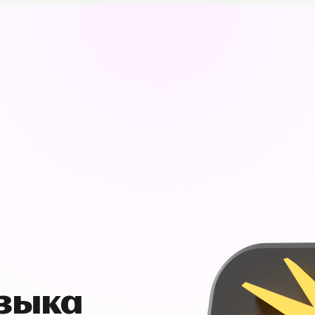
узыка