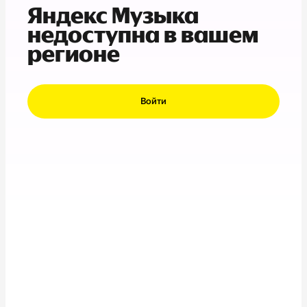
Яндекс Музыка
недоступна в вашем
регионе
Войти