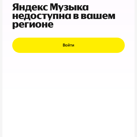
Яндекс Музыка
недоступна в вашем
регионе
Войти