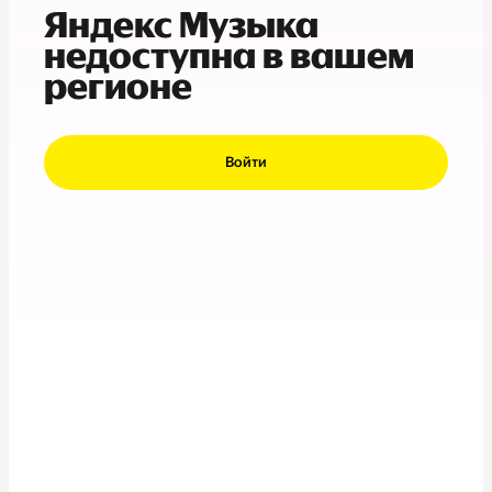
Яндекс Музыка
недоступна в вашем
регионе
Войти