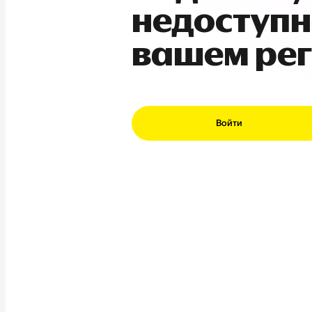
недоступн
вашем ре
Войти