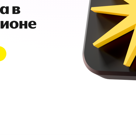
а в
гионе