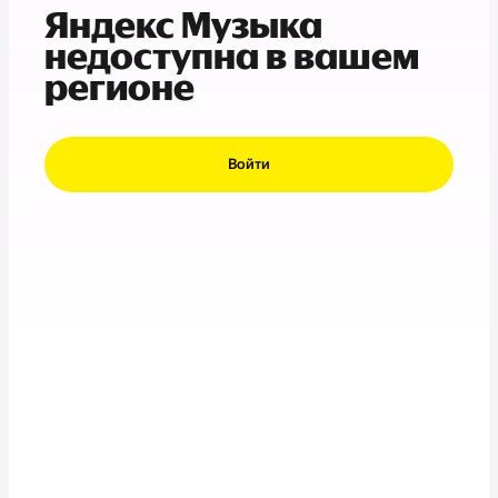
Яндекс Музыка
недоступна в вашем
регионе
Войти